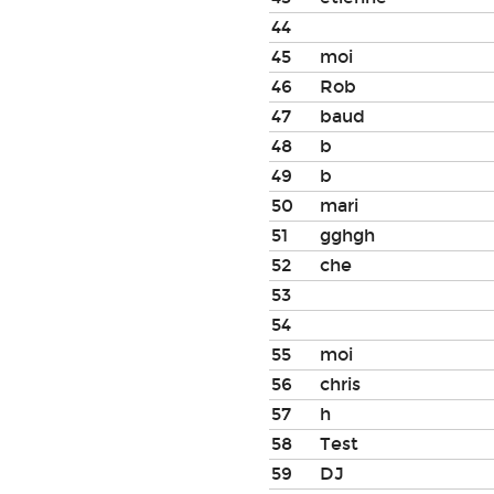
44
45
moi
46
Rob
47
baud
48
b
49
b
50
mari
51
gghgh
52
che
53
54
55
moi
56
chris
57
h
58
Test
59
DJ