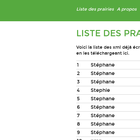
Liste des prairies
A propos
LISTE DES PR
Voici la liste des xml déjà é
en les téléchargeant ici.
1
Stéphane
2
Stéphane
3
Stéphane
4
Stephie
5
Stephane
6
Stéphane
7
Stéphane
8
Stéphane
9
Stéphane