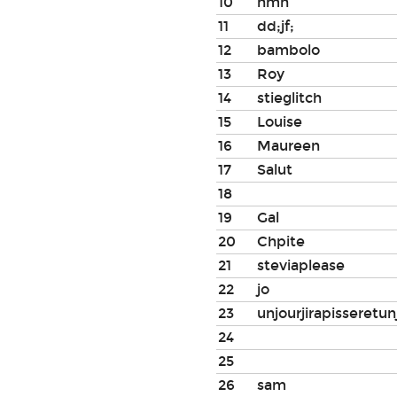
10
nmn
11
dd;jf;
12
bambolo
13
Roy
14
stieglitch
15
Louise
16
Maureen
17
Salut
18
19
Gal
20
Chpite
21
steviaplease
22
jo
23
unjourjirapisseretun
24
25
26
sam