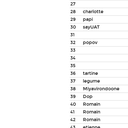
27
28
charlotte
29
papi
30
sayUAT
31
32
popov
33
34
35
36
tartine
37
legume
38
Miyavirondoone
39
Dop
40
Romain
41
Romain
42
Romain
43
etienne